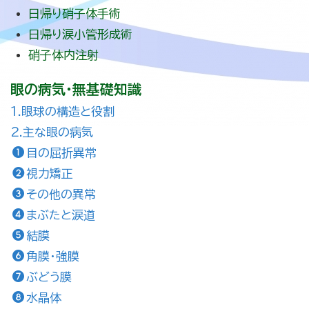
日帰り硝子体手術
日帰り涙小管形成術
硝子体内注射
眼の病気・無基礎知識
1.眼球の構造と役割
2.主な眼の病気
目の屈折異常
視力矯正
その他の異常
まぶたと涙道
結膜
角膜・強膜
ぶどう膜
水晶体