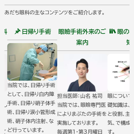
あだち眼科の主なコンテンツをご紹介します。
科
日帰り手術
眼瞼手術外来のご
眼の病気
案内
知識
当院では、日帰り手術
として、日帰り白内障
眼についての
担当医師：山名 祐司
手術、日帰り硝子体手
礎知識は、眼
し
当院では、眼瞼専門医
術、日帰り涙小管形成
と役割、主な眼
によりまぶたの手術を
術、硝子体内注射、な
気、で構成さ
実施しております。
ど行っています。
す。
毎週第1・第3月曜日