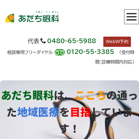
代表
0480-65-5988
WebW予約
0120-55-3385
相談専用フリーダイヤル
（受付時
間：診療時間内対応）
あだち眼科
は、
こころ
の通っ
た
地域医療
を
目指
していま
す！