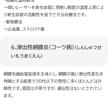
・経瞳孔温熱療法
→弱いレーザーを新生血管に照射し軽度の温度上昇によ
り新生血管の活動性を低下させる治療法です。
・薬物療法
→止血薬、ステロイド薬
6.滲出性網膜炎（コーツ病）
（しんしゅつせ
いもうまくえん）
網膜毛細血管拡張を主体とし、網膜の強い滲出性変化を
特徴とする疾患で30代以下の男性に多くほとんどは片
眼性です。原因は不明ですが、遺伝性はないとされてい
ます。