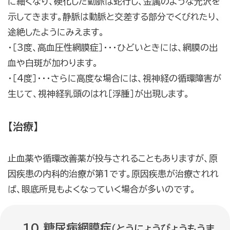
に細くなり、硬化した動脈は蛇行し、金属のような光沢を
示してきます。静脈は動脈と交差する部分でくびれたり、
途絶したようにみえます。
・［3度、高血圧性網膜症］・・・ひどいときには、網膜の出
血や白斑が加わります。
・［4度］・・・さらに高度な場合には、視神経の循環障害が
生じて、視神経乳頭のはれ［浮腫］が出現します。
【治療】
止血薬や循環改善薬が投与されることもありますが、原
因疾患の内科的治療が第1です。原因疾患が治療されれ
ば、眼底所見もよくなっていく場合が多いのです。
10.糖尿病網膜症
（とうにょうびょうもうま