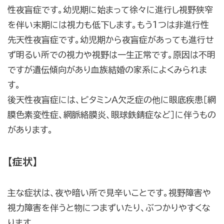
性夜盲症です。幼児期に始まって徐々に進行し視野狭窄
を伴い末期には視力も低下します。もう1つは非進行性
先天性夜盲症です。幼児期から夜盲症があっても進行せ
ず明るい所での視力や視野は一生正常です。原因は不明
ですが遺伝傾向があり血族結婚の家系によくみられま
す。
後天性夜盲症には、ビタミンＡ欠乏症の他に眼底疾患［網
膜色素変性症、網脈絡膜炎、眼球鉄錆症など］に伴うもの
があります。
【症状】
主な症状は、夜や暗い所で見辛いことです。視野障害や
視力障害を伴うと物につまずいたり、ぶつかりやすくな
ります。