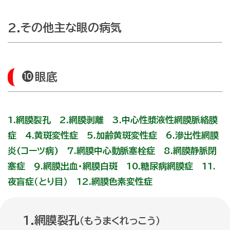
2.その他主な眼の病気
眼底
1.網膜裂孔
2.網膜剥離
3.中心性漿液性網膜脈絡膜
症
4.黄斑変性症
5.加齢黄斑変性症
6.滲出性網膜
炎(コーツ病)
7.網膜中心動脈塞栓症
8.網膜静脈閉
塞症
9.網膜出血・網膜白斑
10.糖尿病網膜症
11.
夜盲症（とり目）
12.網膜色素変性症
1.網膜裂孔
（もうまくれっこう）